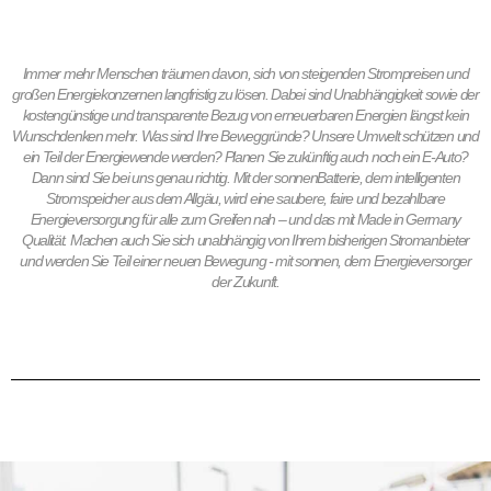
Immer mehr Menschen träumen davon, sich von steigenden Strompreisen und
großen Energiekonzernen langfristig zu lösen. Dabei sind Unabhängigkeit sowie der
kostengünstige und transparente Bezug von erneuerbaren Energien längst kein
Wunschdenken mehr. Was sind Ihre Beweggründe? Unsere Umwelt schützen und
ein Teil der Energiewende werden? Planen Sie zukünftig auch noch ein E-Auto?
Dann sind Sie bei uns genau richtig. Mit der sonnenBatterie, dem intelligenten
Stromspeicher aus dem Allgäu, wird eine saubere, faire und bezahlbare
Energieversorgung für alle zum Greifen nah – und das mit Made in Germany
Qualität. Machen auch Sie sich unabhängig von Ihrem bisherigen Stromanbieter
und werden Sie Teil einer neuen Bewegung - mit sonnen, dem Energieversorger
der Zukunft.