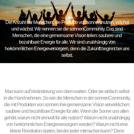
Die Anzahl der Menschen, die Produkte von sonnen nutzen, wächst
und wächst. Wir nennen sie die sonnenCommunity. Das sind
Menschen, die eine gemeinsame Vision teilen: saubere und
bezahlbare Energie für alle. Wir sind unabhängig von
herkömmlichen Energieversorgern, denn die Zukunft beginnt bei uns
selbst.
Man kann auf Veränderung von oben warten. Oder sie einfach selbst
in die Hand nehmen. So wie die Menschen in der sonnenCommunity,
die mit Produkten von sonnen ihre gemeinsame Vision verwirklichen:
saubere und bezahlbare Energie für alle. Wenn die Sonne uns allen
gehört, warum nicht sinnvoll für alle nutzen? Warum nicht unabhängig
von herkömmlichen Energieversorgern werden? Warum nicht eine
kleine Revolution starten, bei der jeder mitmachen kann? Denn